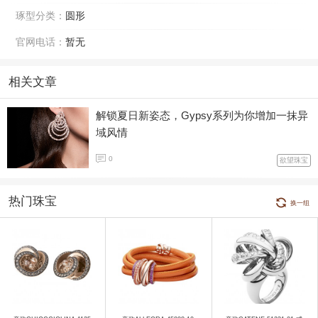
琢型分类：
圆形
官网电话：
暂无
相关文章
解锁夏日新姿态，Gypsy系列为你增加一抹异
域风情
0
欲望珠宝
热门珠宝
换一组