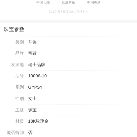
中国大陆
欧洲售价
中国香港
以上为官方媒体公价，仅供参考
珠宝参数
类别：
耳饰
品牌：
帝致
发源地：
瑞士品牌
型号：
10096-10
系列：
GYPSY
性别：
女士
主题：
珠宝
材质：
18K玫瑰金
能否拆卸：
否