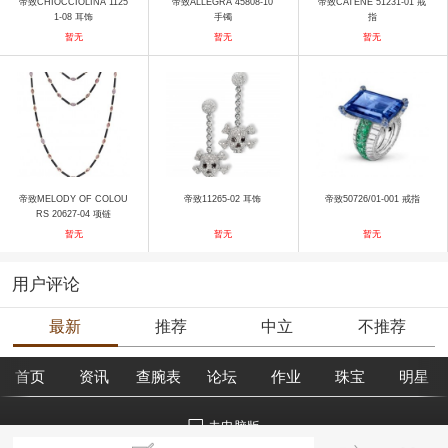
帝致CHIOCCIOLINA 1125
帝致ALLEGRA 45808-10
帝致CATENE 51231-01 戒
1-08 耳饰
手镯
指
暂无
暂无
暂无
帝致MELODY OF COLOU
帝致11265-02 耳饰
帝致50726/01-001 戒指
RS 20627-04 项链
暂无
暂无
暂无
用户评论
最新
推荐
中立
不推荐
首页
资讯
查腕表
论坛
作业
珠宝
明星
去电脑版