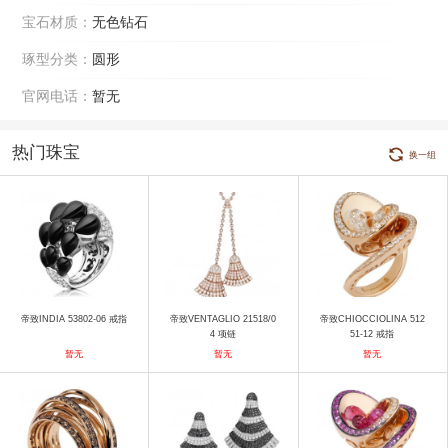
宝石材质：
无色钻石
琢型分类：
圆形
官网电话：
暂无
热门珠宝
换一组
帝致INDIA 53802-06 戒指
帝致VENTAGLIO 21518/0
帝致CHIOCCIOLINA 512
4 项链
51-12 戒指
暂无
暂无
暂无