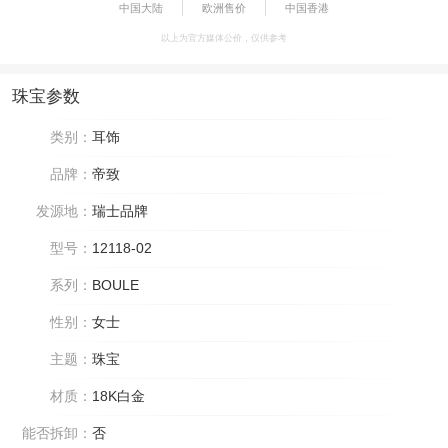
中国大陆
欧洲售价
中国香港
以上为官方媒体公价，仅供参考
珠宝参数
类别：
耳饰
品牌：
帝致
发源地：
瑞士品牌
型号：
12118-02
系列：
BOULE
性别：
女士
主题：
珠宝
材质：
18K白金
能否拆卸：
否