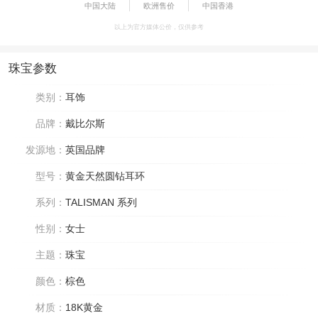
中国大陆
欧洲售价
中国香港
以上为官方媒体公价，仅供参考
珠宝参数
类别：
耳饰
品牌：
戴比尔斯
发源地：
英国品牌
型号：
黄金天然圆钻耳环
系列：
TALISMAN 系列
性别：
女士
主题：
珠宝
颜色：
棕色
材质：
18K黄金