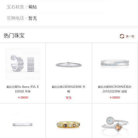
宝石材质：
褐钻
官网电话：
暂无
热门珠宝
换一组
戴比尔斯De Beers RVL E
戴比尔斯J3DW02Z60W 手
戴比尔斯MICROPAVÉ系列
103530 耳饰
镯
J1FD22Z00W 戒指
￥39000
暂无
￥18000