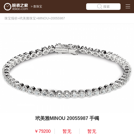
>
查珠宝
搜索
珠宝报价
>
玳美雅珠宝
>
MINOU
>
20055987
玳美雅MINOU 20055987 手镯
￥79200
暂无
暂无