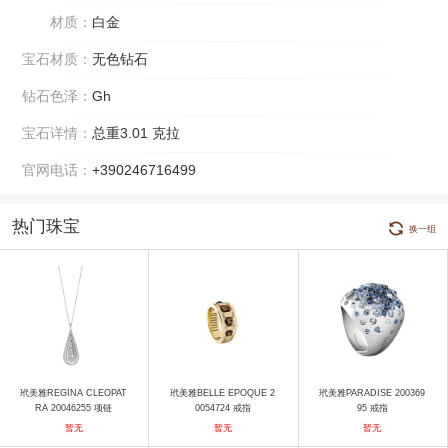
材质：
白金
宝石材质：
无色钻石
钻石色泽：
Gh
宝石详情：
总重3.01 克拉
官网电话：
+390246716499
热门珠宝
换一组
玳美雅REGINA CLEOPAT
玳美雅BELLE EPOQUE 2
玳美雅PARADISE 200369
RA 20046255 项链
0054724 戒指
95 戒指
暂无
暂无
暂无