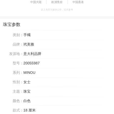
中国大陆
欧洲售价
中国香港
以上为官方媒体公价，仅供参考
珠宝参数
类别：
手镯
品牌：
玳美雅
发源地：
意大利品牌
型号：
20055987
系列：
MINOU
性别：
女士
主题：
珠宝
颜色：
白色
款式：
18 厘米