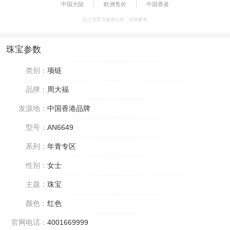
中国大陆
欧洲售价
中国香港
以上为官方媒体公价，仅供参考
珠宝参数
类别：
项链
品牌：
周大福
发源地：
中国香港品牌
型号：
AN6649
系列：
年青专区
性别：
女士
主题：
珠宝
颜色：
红色
官网电话：
4001669999