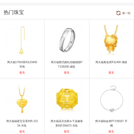
热门珠宝
换一组
周大福17916系列123400
周大福西式婚礼结婚戒指P
周大福黄金类R11400 项链
耳饰
T159208 戒指
暂无
暂无
暂无
周大福福星宝宝系列R-221
周大福花月佳期＆千金嫁装
周大福铂金类PT159167 手
54 吊坠
系列F206473 吊坠
镯
暂无
暂无
暂无