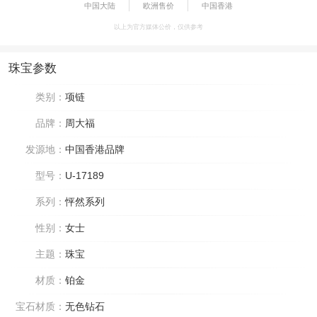
中国大陆
欧洲售价
中国香港
以上为官方媒体公价，仅供参考
珠宝参数
类别：
项链
品牌：
周大福
发源地：
中国香港品牌
型号：
U-17189
系列：
怦然系列
性别：
女士
主题：
珠宝
材质：
铂金
宝石材质：
无色钻石