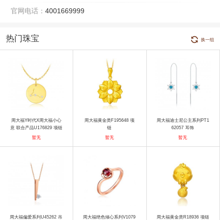
官网电话：
4001669999
热门珠宝
换一组
周大福Y时代X周大福小心
周大福黄金类F195648 项
周大福迪士尼公主系列PT1
意 联合产品U176829 项链
链
62057 耳饰
暂无
暂无
暂无
周大福偏爱系列U45262 吊
周大福绝色倾心系列V1079
周大福黄金类R18936 项链