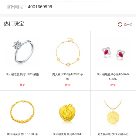
官网电话：
4001669999
热门珠宝
换一组
周大福唯爱系列41203 戒指
周大福17916系列2052 手
周大福绝色倾心系列V9247
镯
5 耳饰
暂无
暂无
暂无
周大福黄金类F157031 手
周大福生肖系列U-18647
周大福Y时代X周大福小心