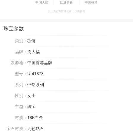
中国大陆
欧洲售价
中国香港
以上为官方媒体公价，仅供参考
珠宝参数
类别：
项链
品牌：
周大福
发源地：
中国香港品牌
型号：
U-41673
系列：
怦然系列
性别：
女士
主题：
珠宝
材质：
18K白金
宝石材质：
无色钻石