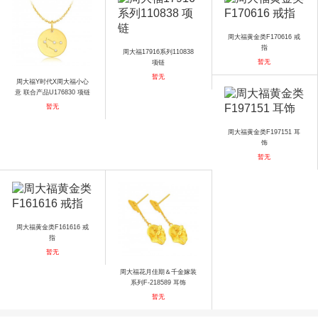
周大福黄金类F170616 戒
指
周大福17916系列110838
暂无
项链
暂无
周大福Y时代X周大福小心
意 联合产品U176830 项链
暂无
周大福黄金类F197151 耳
饰
暂无
周大福黄金类F161616 戒
指
暂无
周大福花月佳期＆千金嫁装
系列F-218589 耳饰
暂无