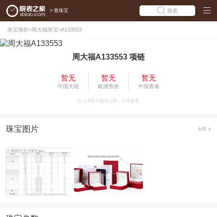
>
查珠宝
搜索
珠宝报价
>
周大福珠宝
>
A133553
周大福A133553 项链
暂无
暂无
暂无
中国大陆
欧洲售价
中国香港
以上为官方媒体公价，仅供参考
珠宝图片
全部