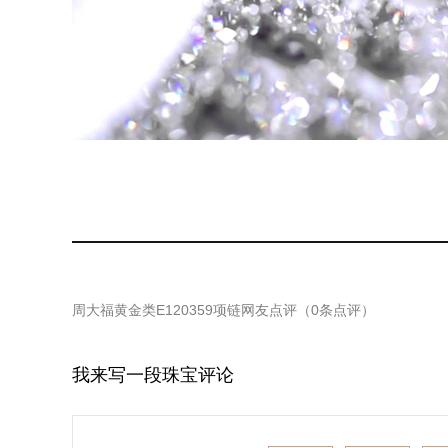
周大福黄金类E120359项链
网友点评（
0
条点评）
我来写一段珠宝评论