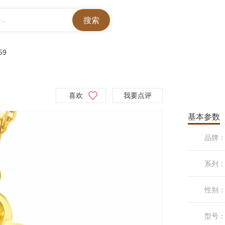
..
59
喜欢
我要点评
基本参数
品牌
系列
性别
型号