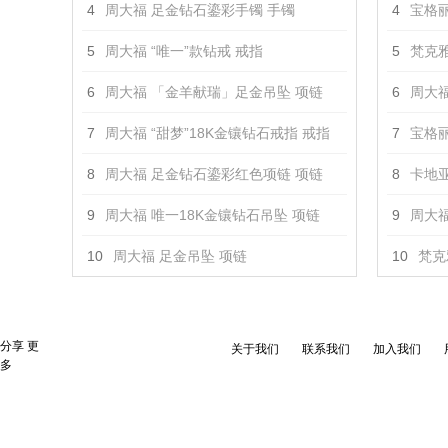
4
周大福 足金钻石鎏彩手镯 手镯
4
宝格丽 
5
周大福 “唯一”款钻戒 戒指
5
梵克雅
6
周大福 「金羊献瑞」足金吊坠 项链
6
周大福
7
周大福 “甜梦”18K金镶钻石戒指 戒指
7
宝格丽 
8
周大福 足金钻石鎏彩红色项链 项链
8
卡地亚
9
周大福 唯一18K金镶钻石吊坠 项链
9
周大福 
10
周大福 足金吊坠 项链
10
梵克
分享
更
关于我们
联系我们
加入我们
多