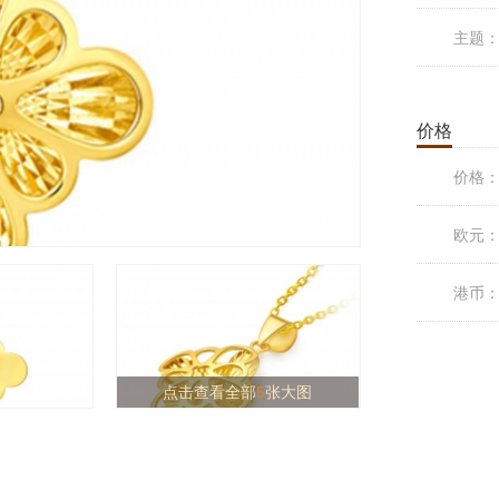
主题
价格
价格
欧元
港币
点击查看全部
5
张大图