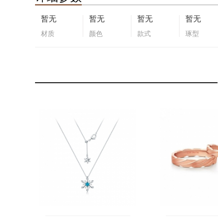
暂无
暂无
暂无
暂无
材质
颜色
款式
琢型