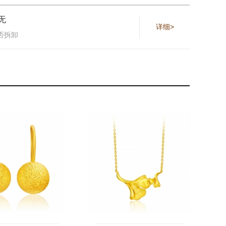
无
详细>
否拆卸