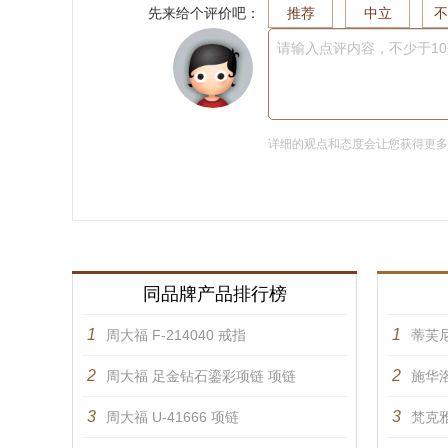
先来给个评价吧：
推荐
中立
不
请输入点评内容，不少于1
详细的观点和态度会让您获得更
同品牌产品排行榜
1
1
周大福 F-214040 戒指
蒂芙
2
2
周大福 足金钻石鎏彩项链 项链
施华洛
3
3
周大福 U-41666 项链
梵克雅