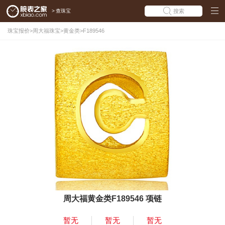
>
查珠宝
搜索
珠宝报价
>
周大福珠宝
>
黄金类
>
F189546
周大福黄金类F189546 项链
暂无
暂无
暂无