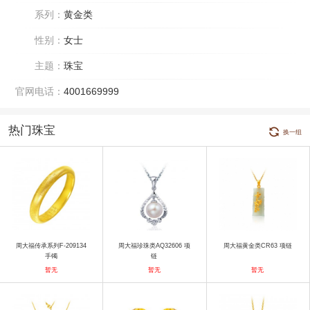
系列：
黄金类
性别：
女士
主题：
珠宝
官网电话：
4001669999
热门珠宝
换一组
周大福传承系列F-209134
周大福珍珠类AQ32606 项
周大福黄金类CR63 项链
手镯
链
暂无
暂无
暂无