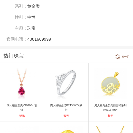
系列：
黄金类
性别：
中性
主题：
珠宝
官网电话：
4001669999
热门珠宝
换一组
周大福宝石类V107604 项
周大福铂金类PT158605 戒
周大福黄金类美丽吉祥系列
链
指
R9318 项链
暂无
暂无
暂无