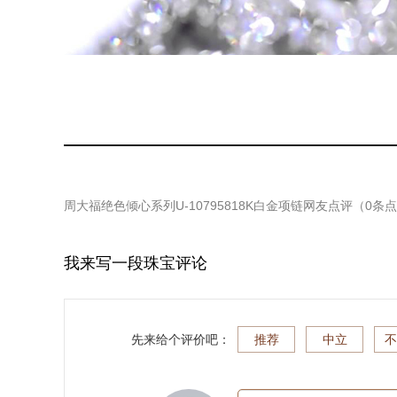
周大福绝色倾心系列U-10795818K白金项链
网友点评（
0
条点
我来写一段珠宝评论
先来给个评价吧：
推荐
中立
不