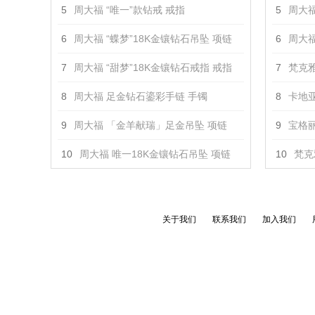
5
周大福 “唯一”款钻戒 戒指
5
周大福 
6
周大福 “蝶梦”18K金镶钻石吊坠 项链
6
周大福
7
周大福 “甜梦”18K金镶钻石戒指 戒指
7
梵克雅
8
周大福 足金钻石鎏彩手链 手镯
8
卡地亚
9
周大福 「金羊献瑞」足金吊坠 项链
9
宝格丽 
10
周大福 唯一18K金镶钻石吊坠 项链
10
梵克
关于我们
联系我们
加入我们