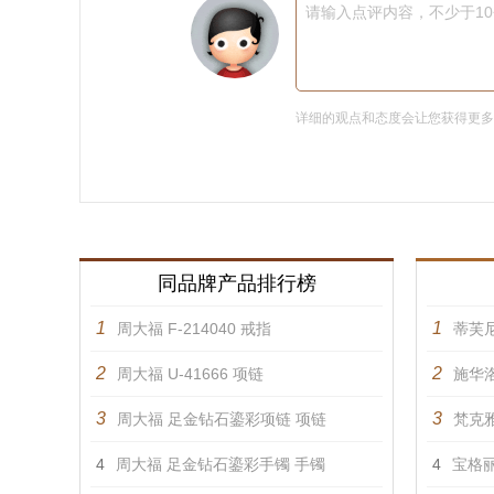
请输入点评内容，不少于1
详细的观点和态度会让您获得更
同品牌产品排行榜
1
1
周大福 F-214040 戒指
蒂芙
2
2
周大福 U-41666 项链
施华洛
3
3
周大福 足金钻石鎏彩项链 项链
梵克雅
4
周大福 足金钻石鎏彩手镯 手镯
4
宝格丽 