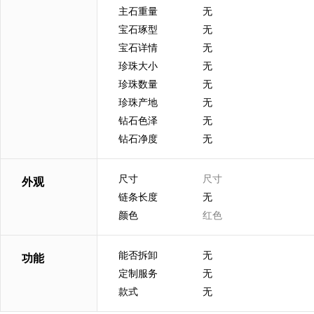
主石重量
无
宝石琢型
无
宝石详情
无
珍珠大小
无
珍珠数量
无
珍珠产地
无
钻石色泽
无
钻石净度
无
尺寸
尺寸
外观
链条长度
无
颜色
红色
能否拆卸
无
功能
定制服务
无
款式
无