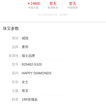
￥14800
暂无
暂无
中国大陆
欧洲售价
中国香港
以上为官方媒体公价，仅供参考
珠宝参数
类别：
戒指
品牌：
萧邦
发源地：
瑞士品牌
型号：
829482-5320
系列：
HAPPY DIAMONDS
性别：
女士
主题：
珠宝
材质：
18K玫瑰金