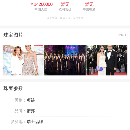
￥14260000
暂无
暂无
中国大陆
欧洲售价
中国香港
以上为官方媒体公价，仅供参考
珠宝图片
全部
珠宝参数
类别：
项链
品牌：
萧邦
发源地：
瑞士品牌