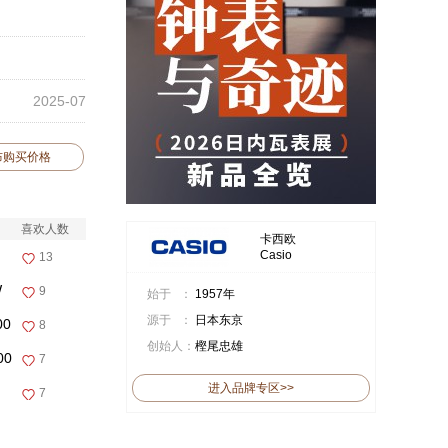
2025-07
布购买价格
喜欢人数
卡西欧
Casio
13
W
9
始于 ：
1957年
源于 ：
日本东京
00
8
创始人：
樫尾忠雄
00
7
进入品牌专区>>
7