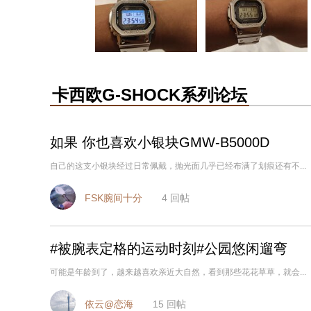
卡西欧G-SHOCK系列论坛
如果 你也喜欢小银块GMW-B5000D
自己的这支小银块经过日常佩戴，抛光面几乎已经布满了划痕还有不...
FSK腕间十分
4
回帖
#被腕表定格的运动时刻#公园悠闲遛弯
可能是年龄到了，越来越喜欢亲近大自然，看到那些花花草草，就会...
依云@恋海
15
回帖