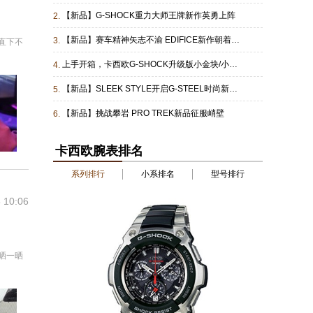
【新品】G-SHOCK重力大师王牌新作英勇上阵
2.
【新品】赛车精神矢志不渝 EDIFICE新作朝着方格旗全速冲刺
3.
直下不
上手开箱，卡西欧G-SHOCK升级版小金块/小银块BZ5000
4.
【新品】SLEEK STYLE开启G-STEEL时尚新面貌
5.
【新品】挑战攀岩 PRO TREK新品征服峭壁
6.
卡西欧腕表排名
系列排行
小系排名
型号排行
 10:06
晒一晒