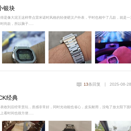
小银块
欧得是像大泥王这样带点雷米诺时风格的轻便硬汉户外表，平时也相中了几款，就是一
，所以脑子......
13
条回复
2025-08-28
CK经典
，表收到后经常赏玩，质感非常好，同时光动能也省心，皮实耐用，没电了放太阳下面
间也很方便......