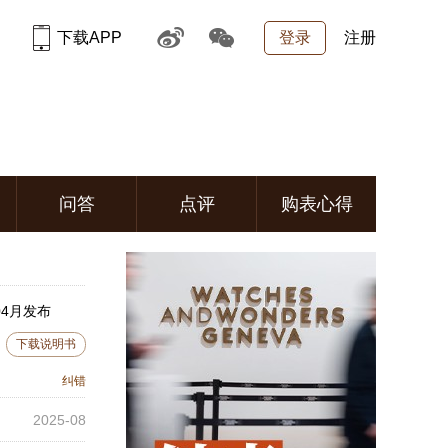
下载APP
登录
注册
问答
点评
购表心得
04月发布
下载说明书
纠错
2025-08