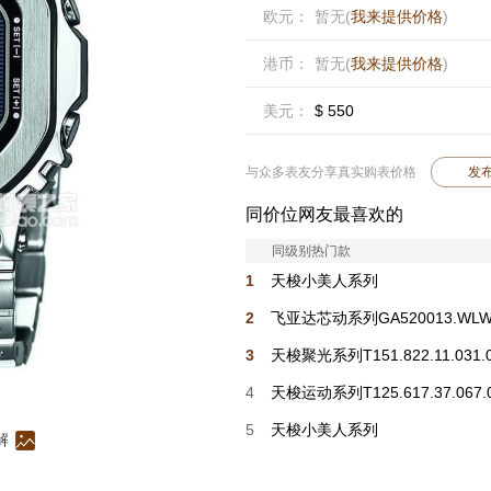
欧元：
暂无(
我来提供价格
)
港币：
暂无(
我来提供价格
)
美元：
$ 550
与众多表友分享真实购表价格
发
同价位网友最喜欢的
同级别热门款
1
天梭小美人系列
T160.110.36.113.00
2
飞亚达芯动系列GA520013.WL
3
天梭聚光系列T151.822.11.031.
4
天梭运动系列T125.617.37.067.
5
天梭小美人系列
解
T160.110.36.126.00