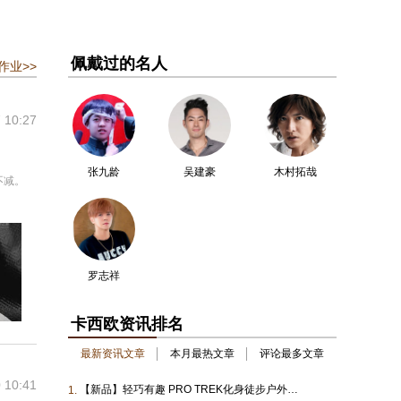
佩戴过的名人
作业>>
 10:27
张九龄
吴建豪
木村拓哉
不减。
罗志祥
卡西欧资讯排名
最新资讯文章
本月最热文章
评论最多文章
 10:41
【新品】轻巧有趣 PRO TREK化身徒步户外新伙伴
1.