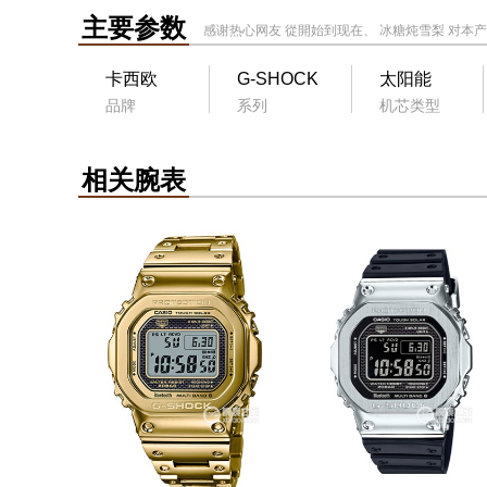
主要参数
感谢热心网友
從開始到现在
、
冰糖炖雪梨
对本产
卡西欧
G-SHOCK
太阳能
品牌
系列
机芯类型
相关腕表