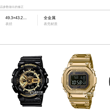
品参数做出的修正
49.3×43.2毫米
全金属
表径
表壳材质