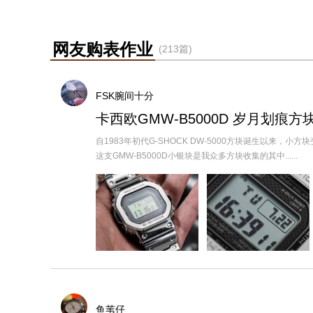
网友购表作业
(213篇)
FSK腕间十分
卡西欧GMW-B5000D 岁月划痕
自1983年初代G-SHOCK DW-5000方块诞生以
这支GMW-B5000D小银块是我众多方块收集的其中......
鱼苇仔