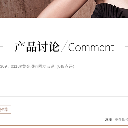
13309，0118K黄金项链
网友点评（
0
条点评）
推荐
注册
更多帐