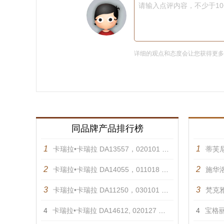
请输入点评内容，不少于1
详细的观点和态度会让您获得更
同品牌产品排行榜
1
1
卡瑞拉•卡瑞拉 DA13557，020101 戒指
蒂芙
2
2
卡瑞拉•卡瑞拉 DA14055，011018 项链
施华洛
3
3
卡瑞拉•卡瑞拉 DA11250，030101 耳饰
梵克雅
4
卡瑞拉•卡瑞拉 DA14612, 020127 手镯
4
宝格丽 