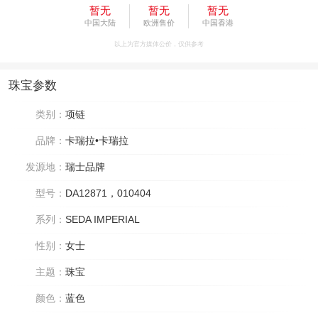
暂无
暂无
暂无
中国大陆
欧洲售价
中国香港
以上为官方媒体公价，仅供参考
珠宝参数
类别：
项链
品牌：
卡瑞拉•卡瑞拉
发源地：
瑞士品牌
型号：
DA12871，010404
系列：
SEDA IMPERIAL
性别：
女士
主题：
珠宝
颜色：
蓝色