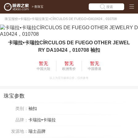
>
查珠宝
搜索
珠宝报价
>
卡瑞拉•卡瑞拉珠宝
>
CÍRCULOS DE FUEGO
>
DA10424，010708
卡瑞拉•卡瑞拉CÍRCULOS DE FUEGO OTHER JEWEL
RY DA10424，010708 袖扣
暂无
暂无
暂无
中国大陆
欧洲售价
中国香港
以上为官方媒体公价，仅供参考
珠宝参数
类别：
袖扣
品牌：
卡瑞拉•卡瑞拉
发源地：
瑞士品牌