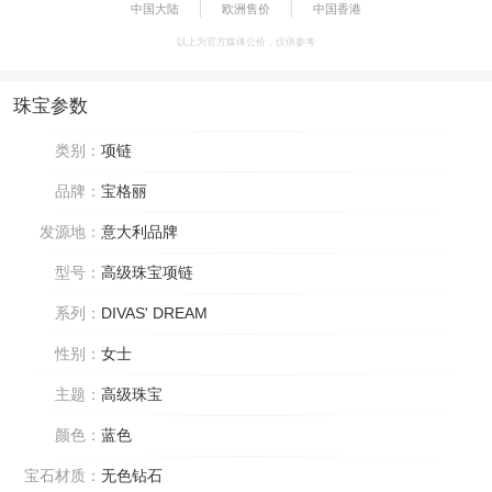
中国大陆
欧洲售价
中国香港
以上为官方媒体公价，仅供参考
珠宝参数
类别：
项链
品牌：
宝格丽
发源地：
意大利品牌
型号：
高级珠宝项链
系列：
DIVAS' DREAM
性别：
女士
主题：
高级珠宝
颜色：
蓝色
宝石材质：
无色钻石