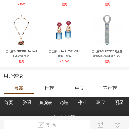
高级珠宝系列玫瑰金镶碧玺
￥3000
暂无
暂无
橄榄石钻石项链 项链
宝格丽GIARDINI ITALIAN
宝格丽MVSA 349551 OR8
宝格丽ECLETTICA万象艺
I 261496 项链
56874 耳饰
境高级珠宝275967 项链
暂无
￥94500
暂无
用户评论
最新
推荐
中立
不推荐
首页
资讯
查腕表
论坛
作业
珠宝
明星
去电脑版
写评论
©2018腕表之家 m.xbiao.com