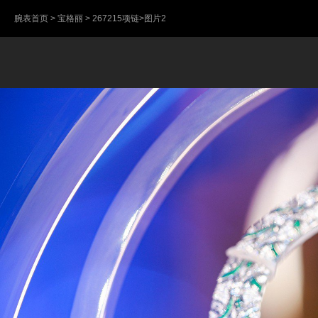
腕表首页
>
宝格丽
>
267215项链
>图片2