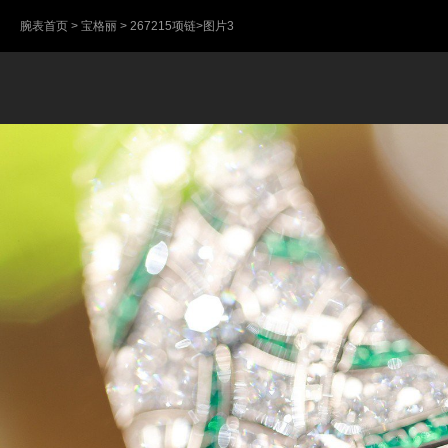
腕表首页
>
宝格丽
>
267215项链
>图片3