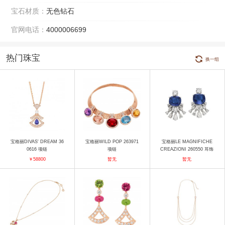
宝石材质：
无色钻石
官网电话：
4000006699
热门珠宝
换一组
宝格丽DIVAS' DREAM 36
宝格丽WILD POP 263971
宝格丽LE MAGNIFICHE
0616 项链
项链
CREAZIONI 260550 耳饰
￥58800
暂无
暂无