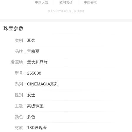
中国大陆
欧洲售价
中国香港
以上为官方媒体公价，仅供参考
珠宝参数
类别：
耳饰
品牌：
宝格丽
发源地：
意大利品牌
型号：
265038
系列：
CINEMAGIA系列
性别：
女士
主题：
高级珠宝
颜色：
多色
材质：
18K玫瑰金