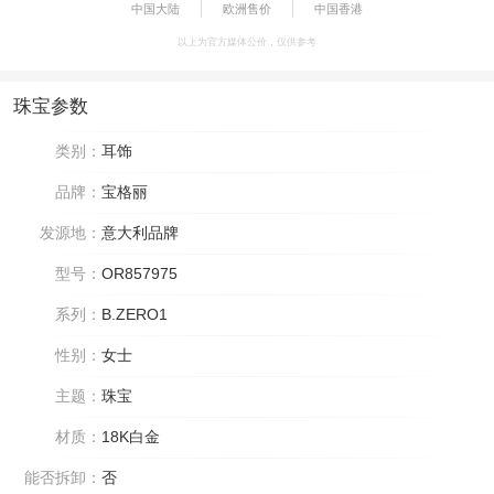
中国大陆
欧洲售价
中国香港
以上为官方媒体公价，仅供参考
珠宝参数
类别：
耳饰
品牌：
宝格丽
发源地：
意大利品牌
型号：
OR857975
系列：
B.ZERO1
性别：
女士
主题：
珠宝
材质：
18K白金
能否拆卸：
否