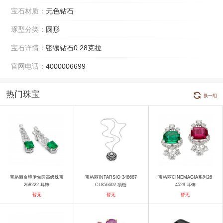
宝石材质：
无色钻石
琢型分类：
圆形
宝石详情：
密镶钻石0.28克拉
官网电话：
4000006699
热门珠宝
换一组
宝格丽奇境伊甸园高级珠宝
宝格丽INTARSIO 348687
宝格丽CINEMAGIA系列26
268222 耳饰
CL856602 项链
4529 耳饰
暂无
暂无
暂无