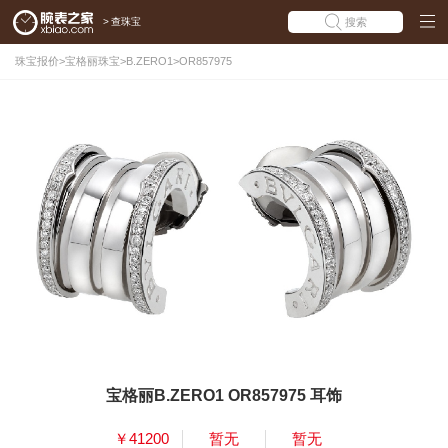
>
查珠宝
搜索
珠宝报价
>
宝格丽珠宝
>
B.ZERO1
>
OR857975
宝格丽B.ZERO1 OR857975 耳饰
￥41200
暂无
暂无