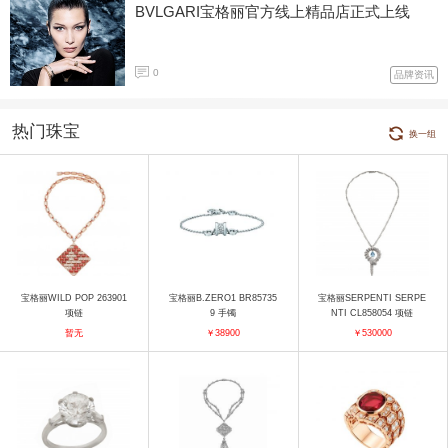
BVLGARI宝格丽官方线上精品店正式上线
0
品牌资讯
热门珠宝
换一组
宝格丽WILD POP 263901
宝格丽B.ZERO1 BR85735
宝格丽SERPENTI SERPE
项链
9 手镯
NTI CL858054 项链
暂无
￥38900
￥530000