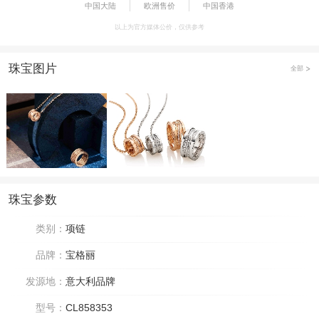
中国大陆
欧洲售价
中国香港
以上为官方媒体公价，仅供参考
珠宝图片
全部
珠宝参数
类别：
项链
品牌：
宝格丽
发源地：
意大利品牌
型号：
CL858353