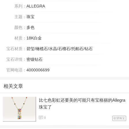
系列：
ALLEGRA
主题：
珠宝
颜色：
多色
材质：
18K白金
宝石材质：
碧玺/橄榄石/水晶/石榴石/托帕石/钻石
宝石详情：
密镶钻石
官网电话：
4000006699
相关文章
比七色彩虹还要美的可能只有宝格丽的Allegra
珠宝了
0
欲望珠宝