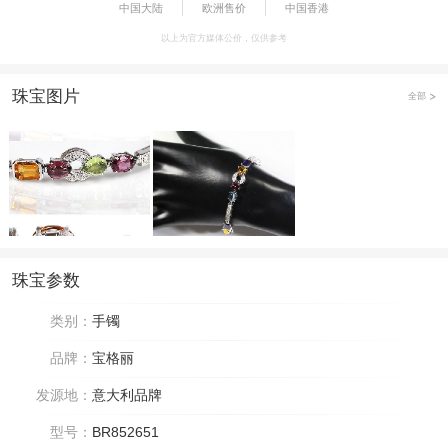
中国大陆
欧洲售价
中国香港
以上为官方媒体公价，仅供参考
珠宝图片
全部
珠宝参数
类别：
手镯
品牌：
宝格丽
发源地：
意大利品牌
型号：
BR852651