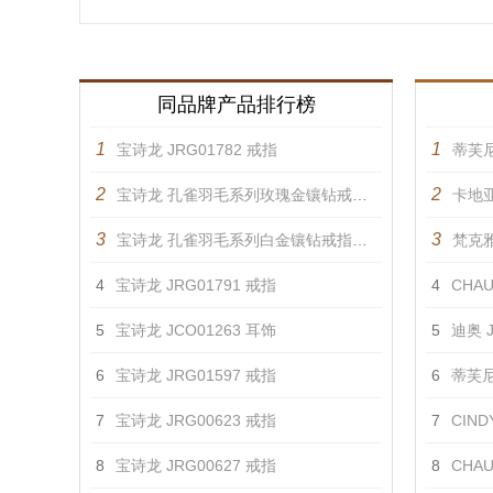
同品牌产品排行榜
1
1
宝诗龙 JRG01782 戒指
蒂芙尼
2
2
宝诗龙 孔雀羽毛系列玫瑰金镶钻戒指，大型款 戒指
卡地
3
3
宝诗龙 孔雀羽毛系列白金镶钻戒指，大型款 戒指
梵克雅宝
4
宝诗龙 JRG01791 戒指
4
CHAUM
5
宝诗龙 JCO01263 耳饰
5
迪奥 J
6
宝诗龙 JRG01597 戒指
6
蒂芙尼 
7
宝诗龙 JRG00623 戒指
7
CINDY
8
宝诗龙 JRG00627 戒指
8
CHAUM