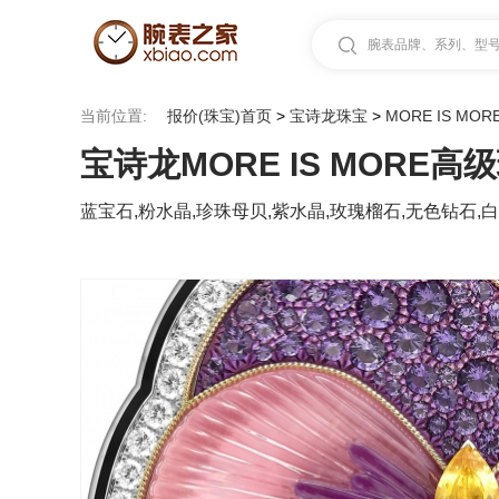
腕表品牌、系列、型号.
当前位置:
报价(珠宝)首页
>
宝诗龙珠宝
>
MORE IS MO
宝诗龙MORE IS MORE高级珠
蓝宝石,粉水晶,珍珠母贝,紫水晶,玫瑰榴石,无色钻石,白