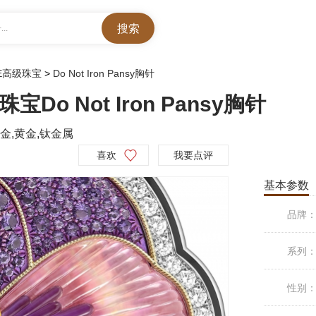
..
RE高级珠宝
>
Do Not Iron Pansy胸针
宝Do Not Iron Pansy胸针
金,黄金,钛金属
喜欢
我要点评
基本参数
品牌
系列
性别