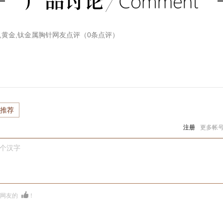
白金,黄金,钛金属胸针
网友点评（
0
条点评）
推荐
注册
更多帐
0个汉字
多网友的
！