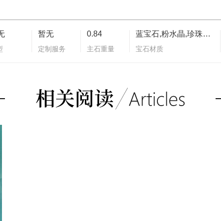
无
暂无
0.84
蓝宝石,粉水晶,珍珠母贝,紫水晶,玫瑰榴石,无色钻石
型
定制服务
主石重量
宝石材质