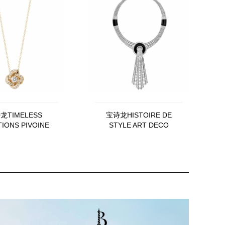
龙TIMELESS
宝诗龙HISTOIRE DE
IONS PIVOINE
STYLE ART DECO
JPN00517
LAVALLIÈRE DIAMANTS项
链