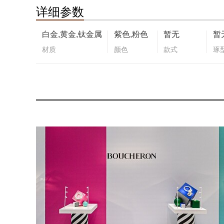
详细参数
白金,黄金,钛金属
紫色,粉色
暂无
暂
材质
颜色
款式
琢