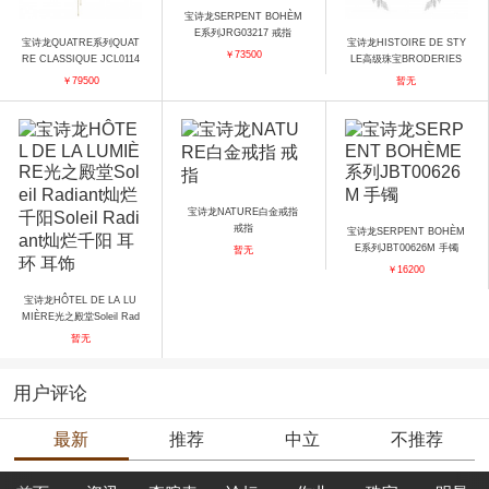
宝诗龙SERPENT BOHÈM
E系列JRG03217 戒指
宝诗龙QUATRE系列QUAT
宝诗龙HISTOIRE DE STY
￥73500
RE CLASSIQUE JCL0114
LE高级珠宝BRODERIES
6 项链
胸针 胸针
￥79500
暂无
宝诗龙NATURE白金戒指
戒指
宝诗龙SERPENT BOHÈM
E系列JBT00626M 手镯
暂无
￥16200
宝诗龙HÔTEL DE LA LU
MIÈRE光之殿堂Soleil Rad
iant灿烂千阳Soleil Radiant
暂无
灿烂千阳 耳环 耳饰
用户评论
最新
推荐
中立
不推荐