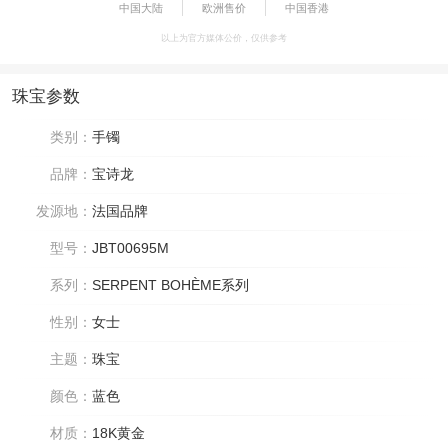
中国大陆
欧洲售价
中国香港
以上为官方媒体公价，仅供参考
珠宝参数
类别：
手镯
品牌：
宝诗龙
发源地：
法国品牌
型号：
JBT00695M
系列：
SERPENT BOHÈME系列
性别：
女士
主题：
珠宝
颜色：
蓝色
材质：
18K黄金