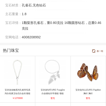
宝石材质：
孔雀石,无色钻石
主石重量：
1.8
宝石详情：
1颗梨形孔雀石，重0.80克拉 16颗圆形钻石，总重0.46
克拉
官网电话：
4008208992
热门珠宝
换一组
宝诗龙动物系列孔雀羽毛系
宝诗龙NATURE Fougère
宝诗龙AILLEURS Papillon
列白色黄玉钻石白金长项链
白金镶钻问号项链 项链
胸针 胸针
项链
￥1270000
暂无
暂无