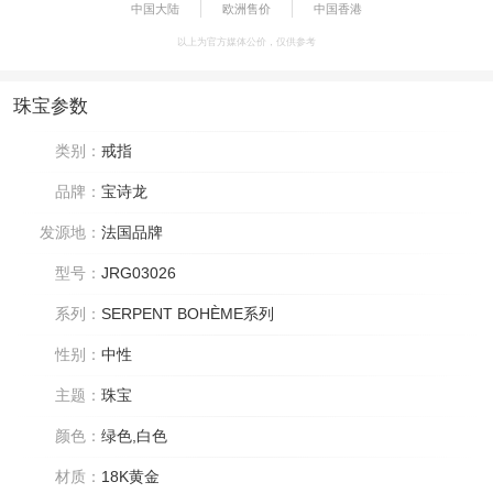
中国大陆
欧洲售价
中国香港
以上为官方媒体公价，仅供参考
珠宝参数
类别：
戒指
品牌：
宝诗龙
发源地：
法国品牌
型号：
JRG03026
系列：
SERPENT BOHÈME系列
性别：
中性
主题：
珠宝
颜色：
绿色,白色
材质：
18K黄金