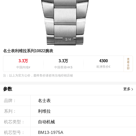
1
/
4
名士表利维拉系列10822腕表
查
3.3万
3.3万
4300
看
全
欧洲售价€
中国内地¥
中国香港HK$
部
注：以上为官方公价，最终售价请咨询当地经销店铺
参数
更多
品牌：
名士表
系列：
利维拉
机芯类型：
自动机械
机芯型号：
BM13-1975A