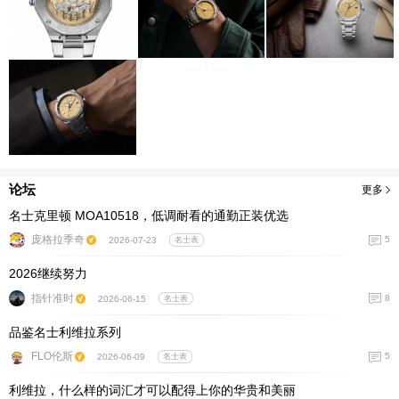
论坛
更多
名士克里顿 MOA10518，低调耐看的通勤正装优选
庞格拉季奇
5
2026-07-23
名士表
2026继续努力
指针准时
8
2026-06-15
名士表
品鉴名士利维拉系列
FLO伦斯
5
2026-06-09
名士表
利维拉，什么样的词汇才可以配得上你的华贵和美丽