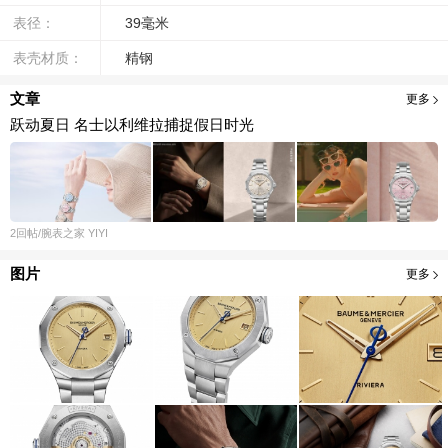
表径：
39毫米
表壳材质：
精钢
文章
更多
跃动夏日 名士以利维拉捕捉假日时光
2
回帖
/腕表之家
YIYI
图片
更多