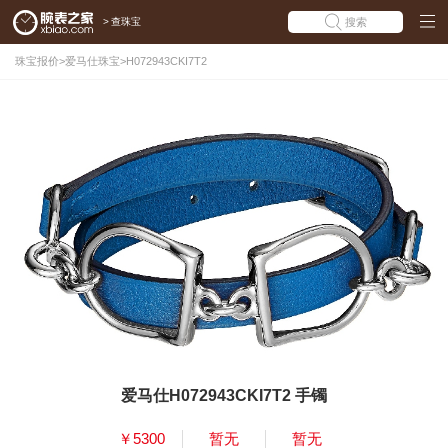
>
查珠宝
搜索
珠宝报价
>
爱马仕珠宝
>
H072943CKI7T2
爱马仕H072943CKI7T2 手镯
￥5300
暂无
暂无