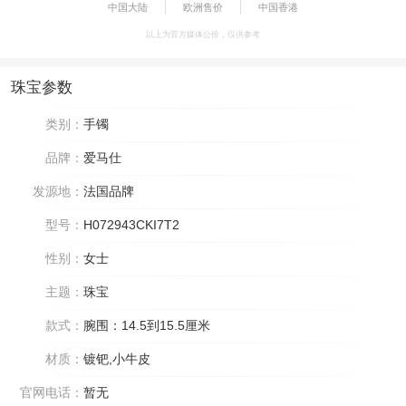
中国大陆
欧洲售价
中国香港
以上为官方媒体公价，仅供参考
珠宝参数
类别：
手镯
品牌：
爱马仕
发源地：
法国品牌
型号：
H072943CKI7T2
性别：
女士
主题：
珠宝
款式：
腕围：14.5到15.5厘米
材质：
镀钯,小牛皮
官网电话：
暂无