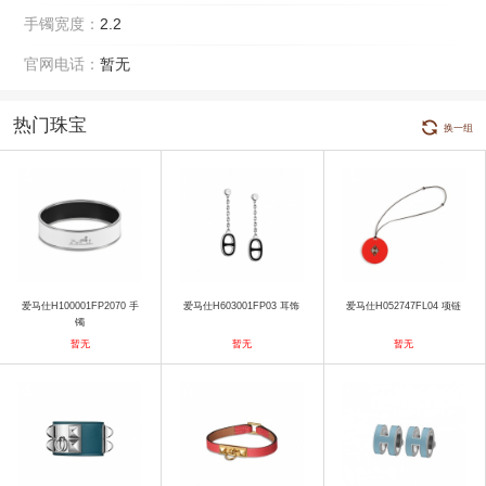
手镯宽度：
2.2
官网电话：
暂无
热门珠宝
换一组
爱马仕H100001FP2070 手
爱马仕H603001FP03 耳饰
爱马仕H052747FL04 项链
镯
暂无
暂无
暂无