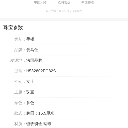
中国大陆
欧洲售价
中国香港
以上为官方媒体公价，仅供参考
珠宝参数
类别：
手镯
品牌：
爱马仕
发源地：
法国品牌
型号：
H532802FO82S
性别：
女士
主题：
珠宝
颜色：
多色
款式：
腕围：15.5厘米
材质：
镀玫瑰金,珐琅