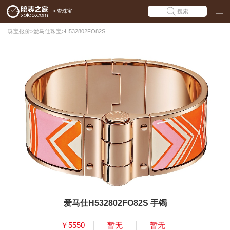
>
查珠宝
搜索
珠宝报价
>
爱马仕珠宝
>
H532802FO82S
爱马仕H532802FO82S 手镯
￥5550
暂无
暂无