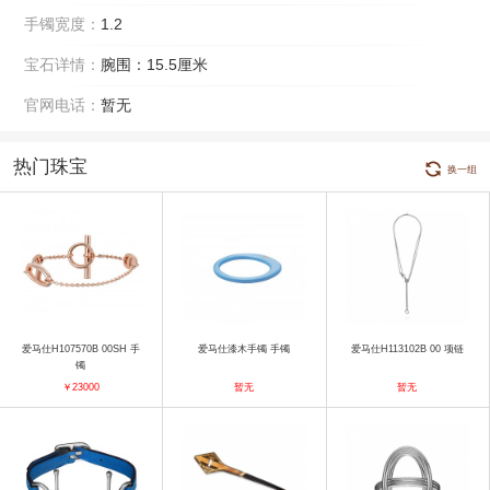
手镯宽度：
1.2
宝石详情：
腕围：15.5厘米
官网电话：
暂无
热门珠宝
换一组
爱马仕H107570B 00SH 手
爱马仕漆木手镯 手镯
爱马仕H113102B 00 项链
镯
￥23000
暂无
暂无