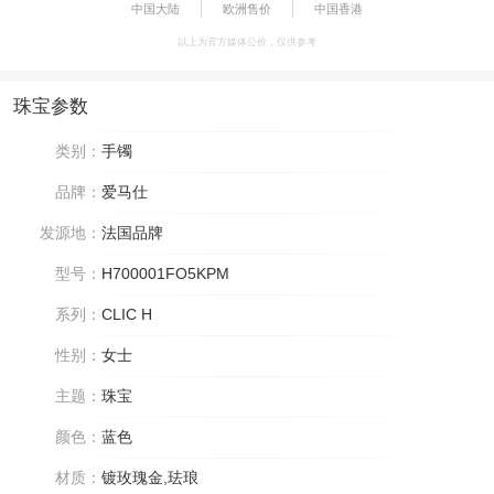
中国大陆
欧洲售价
中国香港
以上为官方媒体公价，仅供参考
珠宝参数
类别：
手镯
品牌：
爱马仕
发源地：
法国品牌
型号：
H700001FO5KPM
系列：
CLIC H
性别：
女士
主题：
珠宝
颜色：
蓝色
材质：
镀玫瑰金,珐琅