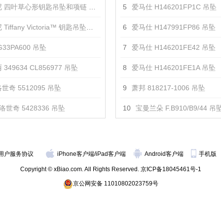
 四叶草心形钥匙吊坠和项链 吊坠
5
爱马仕 H146201FP1C 吊坠
iffany Victoria™ 钥匙吊坠项链 吊坠
6
爱马仕 H147991FP86 吊坠
33PA600 吊坠
7
爱马仕 H146201FE42 吊坠
349634 CL856977 吊坠
8
爱马仕 H146201FE1A 吊坠
世奇 5512095 吊坠
9
萧邦 818217-1006 吊坠
洛世奇 5428336 吊坠
10
宝曼兰朵 F.B910/B9/44 吊
用户服务协议
iPhone客户端
/
iPad客户端
Android客户端
手机版
Copyright © xBiao.com. All Rights Reserved.
京ICP备18045461号-1
京公网安备 11010802023759号