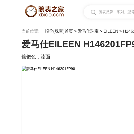
腕表品牌、系列、型号.
当前位置:
报价(珠宝)首页
>
爱马仕珠宝
>
EILEEN
>
H146
爱马仕EILEEN H146201FP
镀钯色，漆面