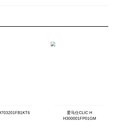
03201FB1KT6
爱马仕CLIC H
H300001FP01GM