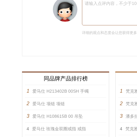
请输入点评内容，不少于1
详细的观点和态度会让您获得更
同品牌产品排行榜
1
1
爱马仕 H213402B 00SH 手镯
梵克雅
2
2
爱马仕 项链 项链
梵克雅
3
3
爱马仕 H108615B 00 吊坠
潘多拉
4
爱马仕 玫瑰金双圈戒指 戒指
4
梵克雅