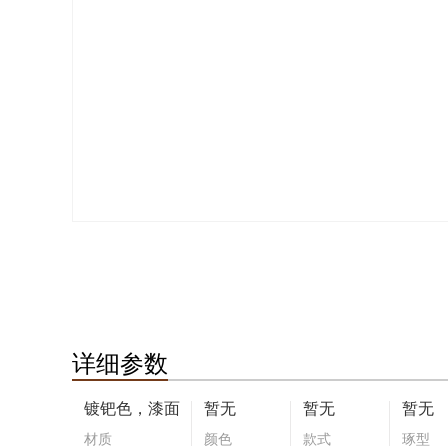
详细参数
镀钯色，漆面
暂无
暂无
暂无
材质
颜色
款式
琢型