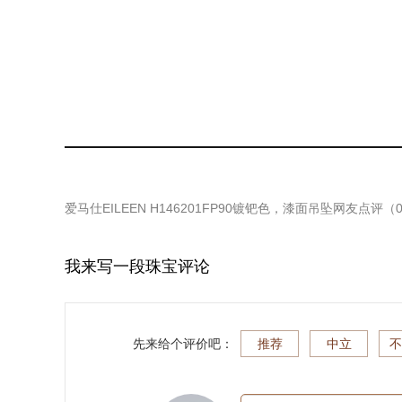
爱马仕EILEEN H146201FP90镀钯色，漆面吊坠
网友点评（
我来写一段珠宝评论
先来给个评价吧：
推荐
中立
不