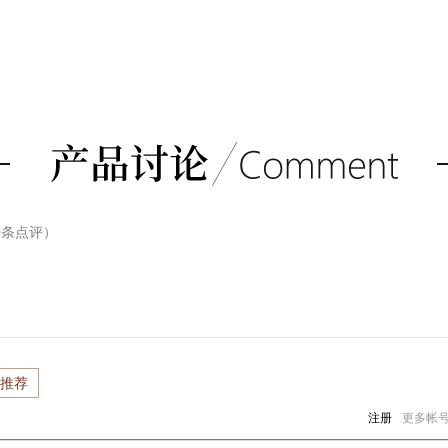
0
条点评）
推荐
注册
更多帐