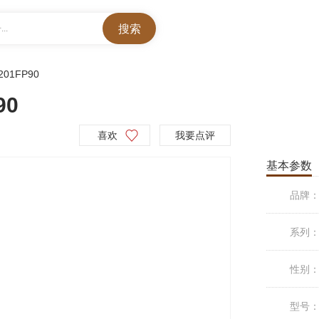
..
201FP90
90
喜欢
我要点评
基本参数
品牌
系列
性别
型号