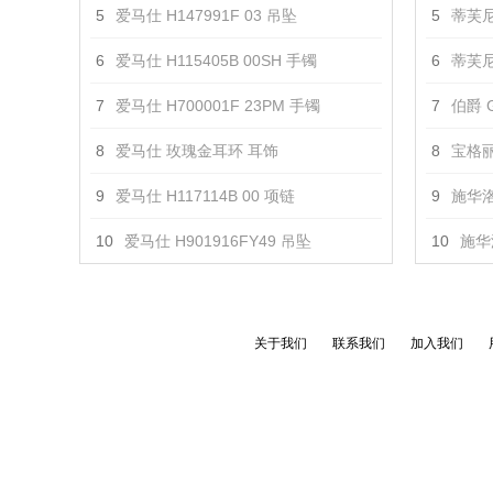
5
爱马仕 H147991F 03 吊坠
5
蒂芙尼
6
爱马仕 H115405B 00SH 手镯
6
蒂芙尼 T
7
爱马仕 H700001F 23PM 手镯
7
伯爵 G
8
爱马仕 玫瑰金耳环 耳饰
8
宝格丽 
9
爱马仕 H117114B 00 项链
9
施华洛
10
爱马仕 H901916FY49 吊坠
10
施华
关于我们
联系我们
加入我们