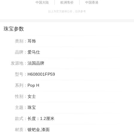
中国大陆
欧洲售价
中国香港
以上为官方媒体公价，仅供参考
珠宝参数
类别：
耳饰
品牌：
爱马仕
发源地：
法国品牌
型号：
H608001FP59
系列：
Pop H
性别：
女士
主题：
珠宝
款式：
长度：1.2厘米
材质：
镀钯金,漆面