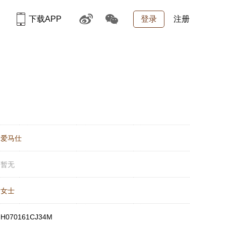
下载APP
登录
注册
：
爱马仕
：
暂无
：
女士
：
H070161CJ34M