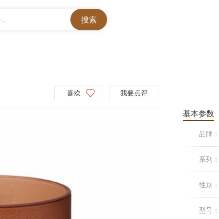
..
M
喜欢
我要点评
基本参数
品牌
系列
性别
型号