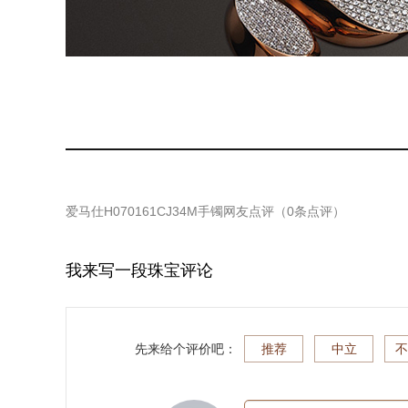
爱马仕H070161CJ34M手镯
网友点评（
0
条点评）
我来写一段珠宝评论
先来给个评价吧：
推荐
中立
不