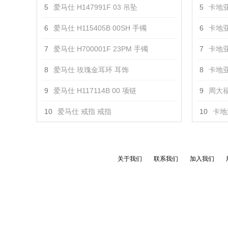
5
爱马仕 H147991F 03 吊坠
5
卡地亚
6
爱马仕 H115405B 00SH 手镯
6
卡地亚
7
爱马仕 H700001F 23PM 手镯
7
卡地亚
8
爱马仕 玫瑰金耳环 耳饰
8
卡地亚
9
爱马仕 H117114B 00 项链
9
周大福
10
爱马仕 戒指 戒指
10
卡地亚
关于我们
联系我们
加入我们