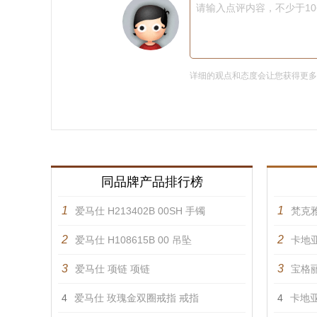
请输入点评内容，不少于1
详细的观点和态度会让您获得更
同品牌产品排行榜
1
1
爱马仕 H213402B 00SH 手镯
梵克雅
2
2
爱马仕 H108615B 00 吊坠
卡地亚
3
3
爱马仕 项链 项链
宝格丽
4
爱马仕 玫瑰金双圈戒指 戒指
4
卡地亚