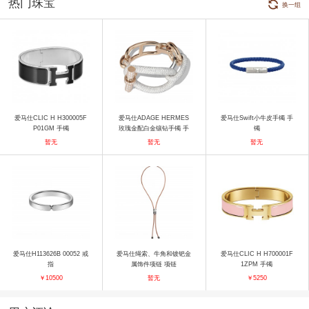
热门珠宝
换一组
爱马仕CLIC H H300005F
爱马仕ADAGE HERMES
爱马仕Swift小牛皮手镯 手
P01GM 手镯
玫瑰金配白金镶钻手镯 手
镯
镯
暂无
暂无
暂无
爱马仕H113626B 00052 戒
爱马仕绳索、牛角和镀钯金
爱马仕CLIC H H700001F
指
属饰件项链 项链
1ZPM 手镯
￥10500
暂无
￥5250