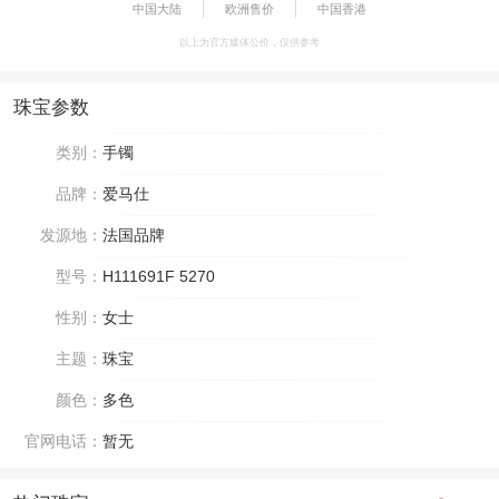
中国大陆
欧洲售价
中国香港
以上为官方媒体公价，仅供参考
珠宝参数
类别：
手镯
品牌：
爱马仕
发源地：
法国品牌
型号：
H111691F 5270
性别：
女士
主题：
珠宝
颜色：
多色
官网电话：
暂无