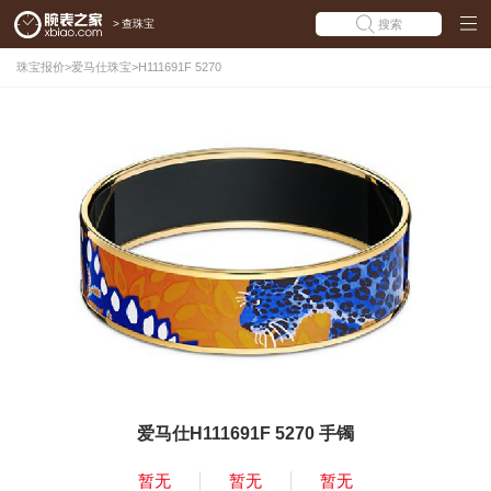
>
查珠宝
搜索
珠宝报价
>
爱马仕珠宝
>
H111691F 5270
爱马仕H111691F 5270 手镯
暂无
暂无
暂无