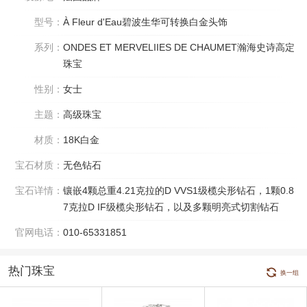
型号：
À Fleur d'Eau碧波生华可转换白金头饰
系列：
ONDES ET MERVELIIES DE CHAUMET瀚海史诗高定
珠宝
性别：
女士
主题：
高级珠宝
材质：
18K白金
宝石材质：
无色钻石
宝石详情：
镶嵌4颗总重4.21克拉的D VVS1级榄尖形钻石，1颗0.8
7克拉D IF级榄尖形钻石，以及多颗明亮式切割钻石
官网电话：
010-65331851
热门珠宝
换一组