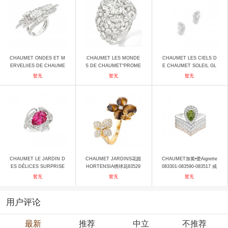
CHAUMET ONDES ET M
CHAUMET LES MONDE
CHAUMET LES CIELS D
ERVELIIES DE CHAUME
S DE CHAUMET“PROME
E CHAUMET SOLEIL GL
T瀚海史诗高定珠宝ONDE
NADES IMPÉRIALES”冬
ORIEUX 083638 耳饰
暂无
暂无
暂无
S ANIMEES漩舞沧澜À Fle
宫漫舞083326 戒指
ur d'Eau碧波生华白金戒指
戒指
CHAUMET LE JARDIN D
CHAUMET JARDINS花园
CHAUMET加冕•爱Aigrette
ES DÉLICES SURPRISE
HORTENSIA绣球花83529
083301-083590-083517 戒
DE CHAUMET 083946 戒
戒指
指
暂无
暂无
暂无
指
用户评论
最新
推荐
中立
不推荐