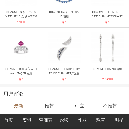
CHAUMET缘系·一生JEU
CHAUMET缘系·一生0827
CHAUMET LES MONDE
X DE LIENS 欢·缘 082218
15 项链
S DE CHAUMET“CHANT
戒指
DU PRINTEMPS”樱之漫
￥10600
暂无
暂无
歌083321 耳饰
CHAUMET加冕•爱Éclat Fl
CHAUMET PERSPECTIV
CHAUMET 084743 耳饰
oral J3MQSR 戒指
ES DE CHAUMET浮光秘
境084549 胸针
暂无
暂无
￥722000
用户评论
最新
推荐
中立
不推荐
首页
资讯
查腕表
论坛
作业
珠宝
明星