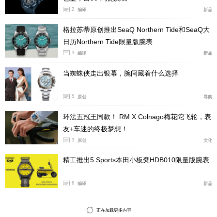
2
编译
新品
格拉苏蒂原创推出SeaQ Northern Tide和SeaQ大
日历Northern Tide限量版腕表
3
编译
新品
当蜘蛛侠走出银幕，腕间藏着什么选择
5
原创
导购
环法五冠王同款！ RM X Colnago梅花陀飞轮，表
友+车迷的终极梦想！
3
原创
文化
精工推出5 Sports本田小板凳HDB010限量版腕表
6
编译
新品
正在加载更多内容