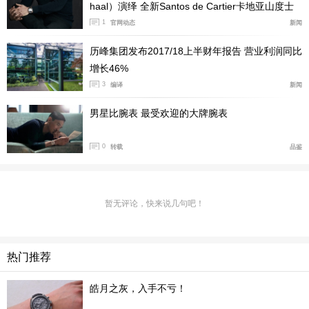
haal）演绎 全新Santos de Cartier卡地亚山度士
系列腕表
1
官网动态
新闻
历峰集团发布2017/18上半财年报告 营业利润同比
增长46%
3
编译
新闻
男星比腕表 最受欢迎的大牌腕表
0
转载
品鉴
暂无评论，快来说几句吧！
热门推荐
皓月之灰，入手不亏！