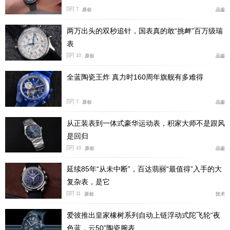
7
原创
品鉴
两万出头的双秒追针，国表真的敢“挑衅”百万级瑞
表
10
原创
品鉴
全蓝陶瓷王炸 真力时160周年旗舰有多难得
7
原创
品鉴
从正装表到一体式豪华运动表，积家大师不是跟风
是回归
10
原创
品鉴
延续85年“从未中断”，百达翡丽“最值得”入手的大
复杂表，是它
11
原创
技术
爱彼推出皇家橡树系列自动上链浮动式陀飞轮“夜
色蓝，云50”陶瓷腕表