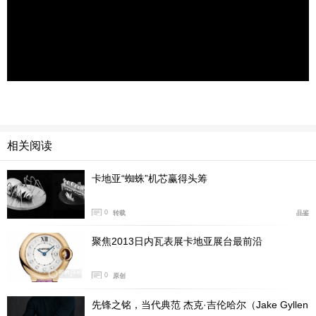
相关阅读
卡地亚“蜘蛛”机芯赢得头筹
0
转载
品鉴
聚焦2013日内瓦表展卡地亚展台最前沿
0
原创
先锋之铭，当代典范 杰克·吉伦哈尔（Jake Gyllen