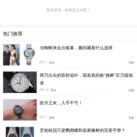
暂无评论，快来说几句吧！
时间来到1997年，雅典表的一名年轻制表师Carole Forest
热门推荐
ier-Kasapi女士在纪念宝玑大师诞辰250周年的钟表设计大
赛中脱颖而出——她的作品不仅指针转，机芯也能转，没
当蜘蛛侠走出银幕，腕间藏着什么选择
有传统表冠且调校和上链都通过表圈完成，只是动力储存
5
原创
导购
只有10小时。
两万出头的双秒追针，国表真的敢“挑衅”百万级瑞
欧克林博士在此基础上做了改进，把主发条移到表盘中
表
间，让手表可以容纳2米的主发条，从而达到7天动力储
10
原创
品鉴
存。
皓月之灰，入手不亏！
7
原创
品鉴
芝柏桂冠只是鹦鹉螺和皇家橡树的完美平替？