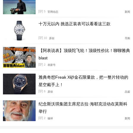
不过在重点分享前，有必要梳理传奇的Freak奇想系列的
5
官网动态
新闻
来时路。毕竟连极少引用外部信息的我，都不止一次分享
了《纽约时报》曾把它列为代表现代设计的10款腕表之
十万元以内 挑选正装表可以看看这三款
一。
10
原创
导购
诞生于1846年的雅典表拥有强大的航海基因，但在1983
【阿表说表】顶级陀飞轮！顶级性价比！聊聊雅典
年被从不循规蹈矩的Rolf Schnyder先生收购后，它焕发
blast
了新生，走上了高复杂的创意道路——他和老朋友欧克林
2
表家号
博士合作，著名的天文三部曲就此启幕。
雅典奇想Freak X砂金石限量款，把一整片转动的
星空戴手上！
6
原创
品鉴
纪念斯沃琪集团主席尼古拉·海耶克活动在莫斯科
举行
2
编译
新闻