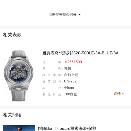
它是世界上首款融合双飞行陀飞轮和卡罗素结构的自动上
点击展开剩余部分
链腕表——两枚陀飞轮各自每60秒旋转一圈，飞行卡罗素
则每小时自转一圈。
相关表款
雅典表奇想系列2520-500LE-3A-BLUE/3A
￥2661500
价
格：
奇想
系
列：
自动上链
机
芯
类
型：
UN-252
机
芯
型
号：
44mm
表
径：
详情 >
18k白金
表
壳
材
质：
相关阅读
尺寸居然是44毫米，白金表壳，十分努力且克制
跟随Ben Thouard探索海浪秘境!