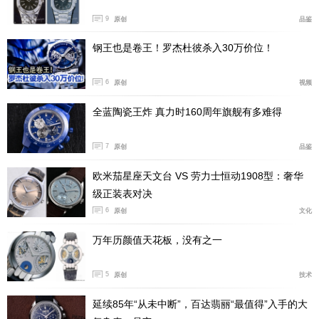
9
原创
品鉴
钢王也是卷王！罗杰杜彼杀入30万价位！
6
原创
视频
全蓝陶瓷王炸 真力时160周年旗舰有多难得
7
原创
品鉴
Rolf Schnyder和欧克林博士
欧米茄星座天文台 VS 劳力士恒动1908型：奢华
级正装表对决
随后，他提出一个极具革新意义的构想：索性通过旋转的
6
原创
文化
机芯显示时间——发条盒每12小时转一圈，指示小时，而
机芯本身每小时自转一周，指示分钟。
万年历颜值天花板，没有之一
最后为消除摩擦，欧克林博士设计了双擒纵系统，但为了
5
原创
技术
找到轻盈材质，雅典表终于在钟表业率先引入硅材质，成
延续85年“从未中断”，百达翡丽“最值得”入手的大
为先锋。