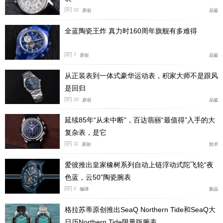
10
原创
品鉴
全蓝陶瓷王炸 真力时160周年旗舰有多难得
7
原创
品鉴
从正装表到一体式豪华运动表，积家大师不是跟风
是回归
10
原创
品鉴
延续85年“从未中断”，百达翡丽“最值得”入手的大
复杂表，是它
11
原创
技术
标志江诗丹顿品牌诞生的学徒契约
爱彼推出皇家橡树系列自动上链浮动式陀飞轮“夜
01. 传奇又添新章
色蓝，云50”陶瓷腕表
2
编译
新品
1977年，222腕表的诞生，恰是为了一次特殊年份纪念，
222周年，表款名称也是由此而来。江诗丹顿大胆启用了
格拉苏蒂原创推出SeaQ Northern Tide和SeaQ大
当时还是年轻人的约格·海塞克来设计，海塞克后来成长
日历Northern Tide限量版腕表