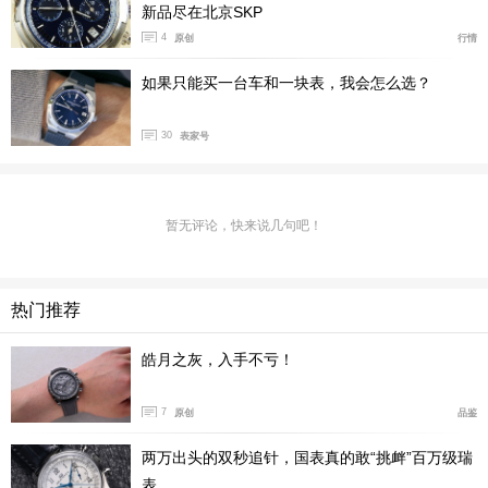
新品尽在北京SKP
4
原创
行情
如果只能买一台车和一块表，我会怎么选？
30
表家号
暂无评论，快来说几句吧！
江诗丹顿270周年纪念徽标
热门推荐
1755年9月17日，24岁的Jean-Marc Vacheron在日内瓦创
皓月之灰，入手不亏！
立制表工坊，并签下第一份学徒契约，江诗丹顿由此开
端。2025年，品牌迎来270周年，具有重要见证意义的历
7
原创
品鉴
史名作222腕表，拉开了纪念庆典的大幕。
两万出头的双秒追针，国表真的敢“挑衅”百万级瑞
表