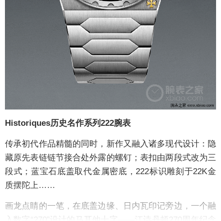
Historiques历史名作系列222腕表
传承初代作品精髓的同时，新作又融入诸多现代设计：隐
藏原先表链链节接合处外露的螺钉；表扣由两段式改为三
段式；蓝宝石底盖取代金属密底，222标识雕刻于22K金
质摆陀上……
画龙点睛的一笔，在底盖边缘、日内瓦印记旁边，一个融
入数字“270”设计的马耳他十字——江诗丹顿270周年纪念