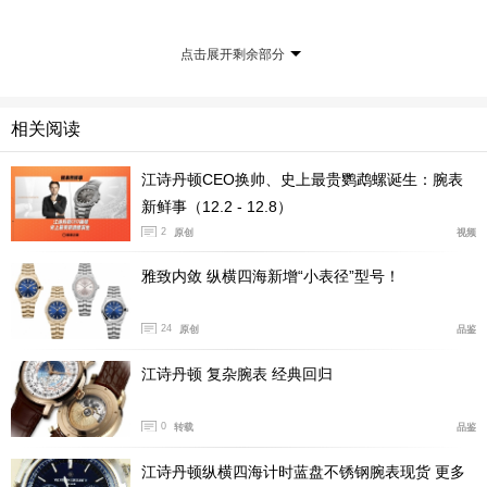
徽标，只有2025年制作的表款才具有这个精致标识，是为
点击展开剩余部分
收藏家准备的小惊喜。
相关阅读
江诗丹顿CEO换帅、史上最贵鹦鹉螺诞生：腕表
新鲜事（12.2 - 12.8）
2
原创
视频
雅致内敛 纵横四海新增“小表径”型号！
24
原创
品鉴
江诗丹顿 复杂腕表 经典回归
0
转载
品鉴
江诗丹顿纵横四海计时蓝盘不锈钢腕表现货 更多