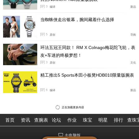
为钟表行业著名的设计师，为行业贡献了不少经典设计。
3
编译
新品
当蜘蛛侠走出银幕，腕间藏着什么选择
222表款可以说是海塞克的成名作，它采用了“酒桶形”表
壳，具有半圆齿孔设计、形似齿轮的旋入式表圈造型十分
5
原创
导购
独特，让人啧啧称奇，当年发售时表盒内还附赠了相同设
计的便签夹；大尺寸六边形中央链节的一体化表链也极具
环法五冠王同款！ RM X Colnago梅花陀飞轮，表
辨识度。
友+车迷的终极梦想！
3
原创
文化
精工推出5 Sports本田小板凳HDB010限量版腕表
6
编译
新品
正在加载更多内容
首页
资讯
查腕表
论坛
作业
珠宝
明星
排行
查珠
去电脑版