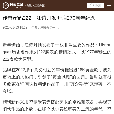
搜索
>
资讯
>
江诗丹顿
传奇密码222，江诗丹顿开启270周年纪念
2025-01-13 18:19
作者：卢曦采访手记
新年伊始，江诗丹顿发布了一枚非常重要的作品：Histori
ques历史名作系列222腕表的精钢款式，以1977年诞生的
222表款为原型。
品牌在2022那个意义相近的年份推出过18K黄金款，成为
市场上的大热门，引领了“黄金风潮”的回归。当时就有很
多藏家在询问这枚精钢作品了，用“万众期待”来形容，不
夸张。
精钢新作采用37毫米表壳搭配亮眼的卓雅蓝表盘，再现了
初代作品的原貌，在那个以小表径审美为主流的年代，37