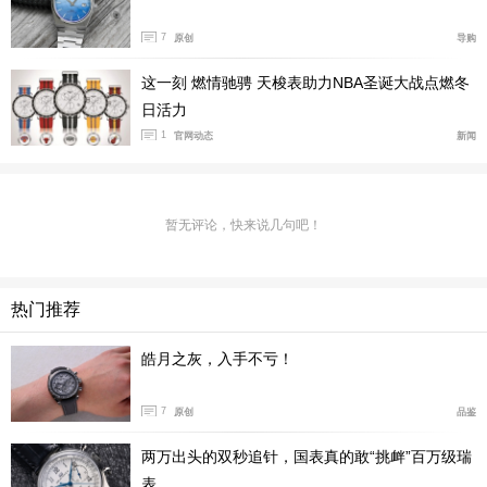
略去形式，天涯咫尺，这一刻，为他，我们的父亲。
7
原创
导购
这一刻 燃情驰骋 天梭表助力NBA圣诞大战点燃冬
日活力
1
官网动态
新闻
暂无评论，快来说几句吧！
热门推荐
皓月之灰，入手不亏！
7
原创
品鉴
两万出头的双秒追针，国表真的敢“挑衅”百万级瑞
表