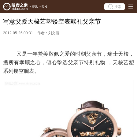
搜索
>
资讯
>
天梭
写意父爱天梭艺塑镂空表献礼父亲节
2012-05-26 09:31
作者：刘文丽
又是一年赞美敬佩之爱的时刻父亲节，瑞士天梭，
携所有孝顺之心，倾心挚选父亲节特别礼物 ，天梭艺塑
系列镂空腕表。