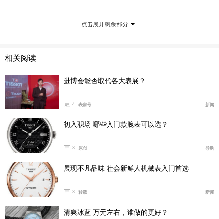
美的制表工艺融于每一个细节，一如我们在每一个细处愿
意献给父亲的爱和关怀。举手抬腕间流露的低调奢华的光
点击展开剩余部分
泽，深沉浑厚，更如亲情。父亲的伟岸需要我们来增色，
愿典雅品味与细致关怀与父亲分秒相伴。
相关阅读
浓情感恩 尔“芯”可见
进博会能否取代各大表展？
天梭艺塑系列镂空腕表在表盘下方开启半圆镂空窗
口，天梭标识优雅横亘于上，与12点刻度处的扇形窗口相
4
表家号
新闻
映成趣。该腕表特别采用了ETA6497-1手动上弦机芯，没
初入职场 哪些入门款腕表可以选？
有了自动锤的遮挡，透过透明表后盖，可欣赏精密的机械
机芯的内部运转，机芯的机械之美显露无疑。复杂精细的
3
原创
导购
金属零件保证了腕表高精密度的运作，该机芯的动力存储
展现不凡品味 社会新鲜人机械表入门首选
可达49小时，恒久律动犹如父亲永不停息的深情。系此时
间之礼于腕间，让父亲即刻沉醉于齿轮、游丝和17颗宝石
3
转载
新闻
共同出演的计时芭蕾舞剧。浓情感恩，尔心可见，平日里
难以言表的亲情，于心“芯”相印间明畅表达。省去言语，
清爽冰蓝 万元左右，谁做的更好？