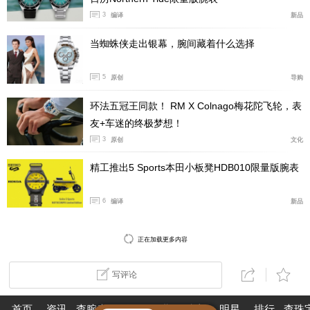
3
编译
新品
当蜘蛛侠走出银幕，腕间藏着什么选择
5
原创
导购
环法五冠王同款！ RM X Colnago梅花陀飞轮，表
友+车迷的终极梦想！
3
原创
文化
精工推出5 Sports本田小板凳HDB010限量版腕表
6
编译
新品
正在加载更多内容
写评论
首页
资讯
查腕表
论坛
作业
珠宝
明星
排行
查珠