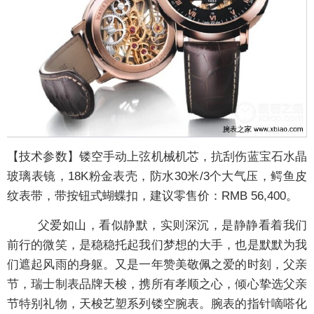
【技术参数】镂空手动上弦机械机芯，抗刮伤蓝宝石水晶
玻璃表镜，18K粉金表壳，防水30米/3个大气压，鳄鱼皮
纹表带，带按钮式蝴蝶扣，建议零售价：RMB 56,400。
父爱如山，看似静默，实则深沉，是静静看着我们
前行的微笑，是稳稳托起我们梦想的大手，也是默默为我
们遮起风雨的身躯。又是一年赞美敬佩之爱的时刻，父亲
节，瑞士制表品牌天梭，携所有孝顺之心，倾心挚选父亲
节特别礼物，天梭艺塑系列镂空腕表。腕表的指针嘀嗒化