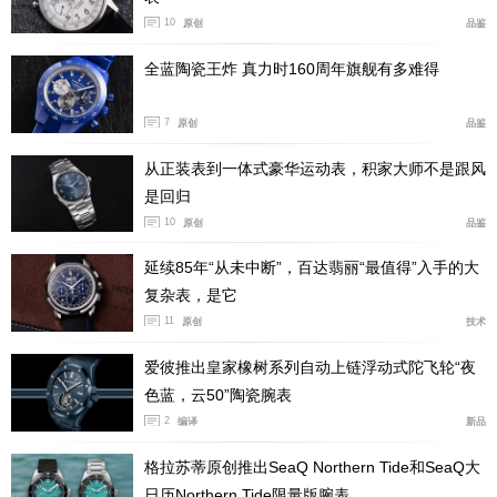
10
原创
品鉴
全蓝陶瓷王炸 真力时160周年旗舰有多难得
7
原创
品鉴
从正装表到一体式豪华运动表，积家大师不是跟风
是回归
10
原创
品鉴
延续85年“从未中断”，百达翡丽“最值得”入手的大
复杂表，是它
11
原创
技术
爱彼推出皇家橡树系列自动上链浮动式陀飞轮“夜
色蓝，云50”陶瓷腕表
2
编译
新品
格拉苏蒂原创推出SeaQ Northern Tide和SeaQ大
日历Northern Tide限量版腕表