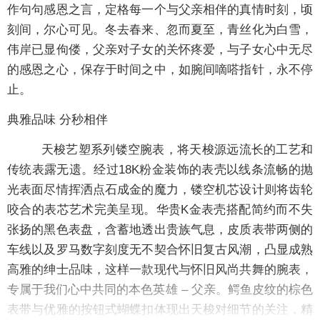
作句句感恩之言，定格每一个与父亲相伴的真情时刻，顷
刻间，尔心可见。冬去春来、忽而夏至，青丝化为白雪，
伟岸已显佝偻，父亲对子女的关怀疼爱，与子女心中无尽
的感恩之心，保存于时间之中，如腕间嘀嗒指针，永不停
止。
典雅品味 分秒相伴
天梭艺塑系列镂空腕表，将天梭源远流长的工艺和
传统表露无遗。经过18K粉金装饰的表壳以线条流畅的抛
光表面尽情挥洒点石成金的魔力，镂空机芯设计则将齿轮
咬合的表芯艺术完美呈现。华贵K金表壳搭配简约而不失
张扬的黑色表盘，含蓄地透出贵族气息，皮质表带两侧的
车线以及罗马数字刻度无不契合怀旧复古风潮，凸显成熟
高雅的绅士品味，这样一款现代与怀旧风尚共舞的腕表，
专属于我们心中共同的本色英雄 – 父亲。鳄鱼皮纹的棕色
表带与优雅的按钮式蝴蝶扣体现出天梭对细节的关注，精