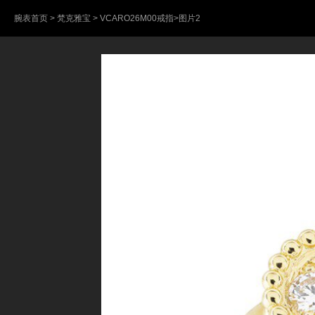
腕表首页
>
梵克雅宝
>
VCARO26M00戒指
>图片2