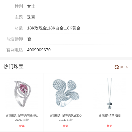
性别：
女士
主题：
珠宝
材质：
18K玫瑰金,18K白金,18K黄金
能否拆卸：
否
官网电话：
4009009670
热门珠宝
换一组
谢瑞麟设计师系列明媚绯红
谢瑞麟设计师系列婉婉蕙心
谢瑞麟61322 项链
30793 戒指
31042 戒指
暂无
暂无
暂无