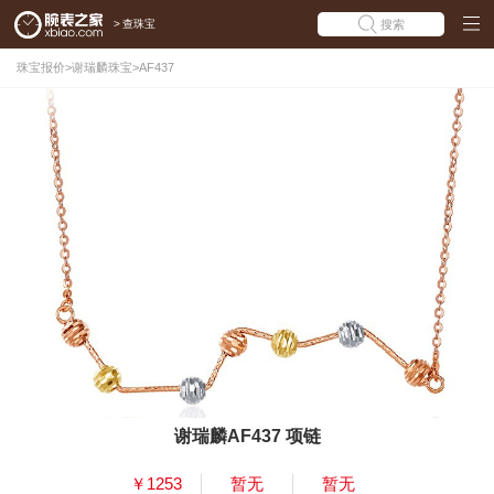
>
查珠宝
搜索
珠宝报价
>
谢瑞麟珠宝
>
AF437
谢瑞麟AF437 项链
￥1253
暂无
暂无