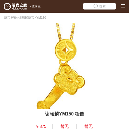
>
查珠宝
搜索
珠宝报价
>
谢瑞麟珠宝
>
YM150
谢瑞麟YM150 项链
￥879
暂无
暂无