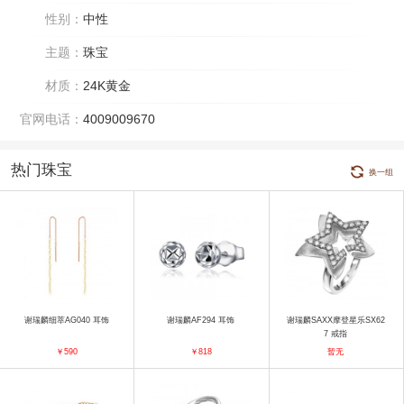
性别：
中性
主题：
珠宝
材质：
24K黄金
官网电话：
4009009670
热门珠宝
换一组
谢瑞麟细萃AG040 耳饰
谢瑞麟AF294 耳饰
谢瑞麟SAXX摩登星乐SX62
7 戒指
￥590
￥818
暂无