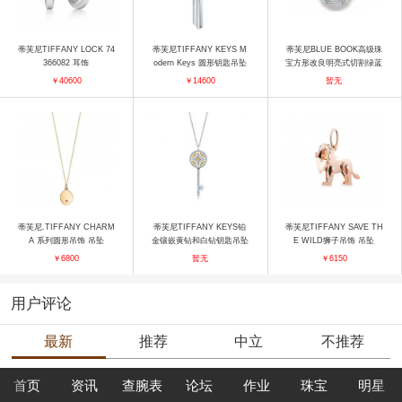
蒂芙尼TIFFANY LOCK 74
蒂芙尼TIFFANY KEYS M
蒂芙尼BLUE BOOK高级珠
366082 耳饰
odern Keys 圆形钥匙吊坠
宝方形改良明亮式切割绿蓝
吊坠
钻戒指 戒指
￥40600
￥14600
暂无
蒂芙尼.TIFFANY CHARM
蒂芙尼TIFFANY KEYS铂
蒂芙尼TIFFANY SAVE TH
A 系列圆形吊饰 吊坠
金镶嵌黄钻和白钻钥匙吊坠
E WILD狮子吊饰 吊坠
项链
￥6800
暂无
￥6150
用户评论
最新
推荐
中立
不推荐
首页
资讯
查腕表
论坛
作业
珠宝
明星