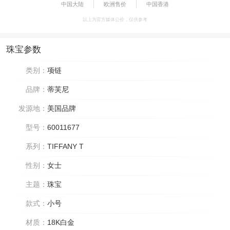
中国大陆
欧洲售价
中国香港
以上为官方媒体公价，仅供参考
珠宝参数
类别：
项链
品牌：
蒂芙尼
发源地：
美国品牌
型号：
60011677
系列：
TIFFANY T
性别：
女士
主题：
珠宝
款式：
小号
材质：
18K白金