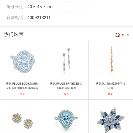
链条长度：
40.6-45.7cm
官网电话：
4009213211
热门珠宝
换一组
蒂芙尼BLUE BOOK高级珠
蒂芙尼MASTERPIECES铂
蒂芙尼古董珍藏黄金手镯
宝矩形改良明亮式切割蓝钻
金镶钻耳坠 耳饰
手镯
戒指
暂无
暂无
暂无