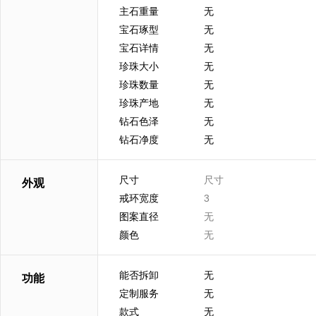
主石重量
无
宝石琢型
无
宝石详情
无
珍珠大小
无
珍珠数量
无
珍珠产地
无
钻石色泽
无
钻石净度
无
尺寸
尺寸
外观
戒环宽度
3
图案直径
无
颜色
无
能否拆卸
无
功能
定制服务
无
款式
无